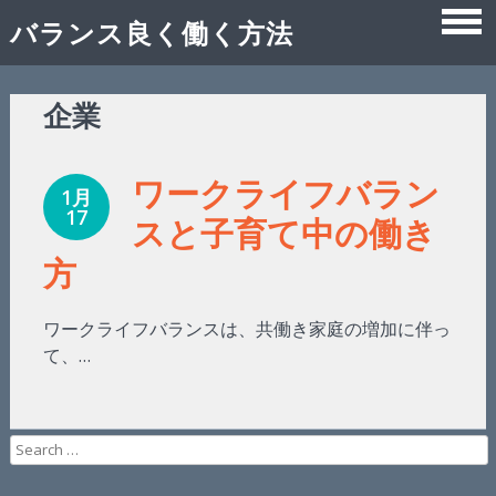
バランス良く働く方法
Skip
企業
to
content
ワークライフバラン
1月
17
スと子育て中の働き
方
ワークライフバランスは、共働き家庭の増加に伴っ
て、…
Search
for: