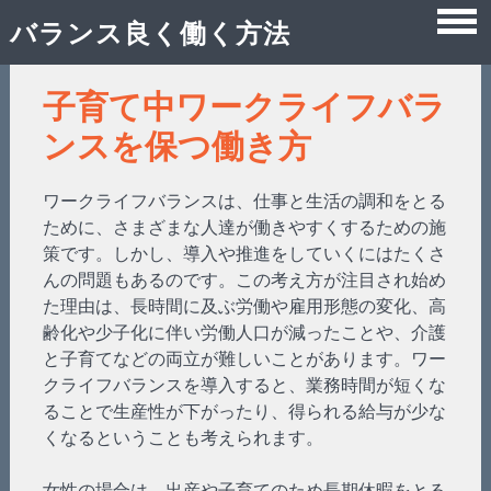
バランス良く働く方法
Skip
子育て中ワークライフバラ
to
ンスを保つ働き方
content
ワークライフバランスは、仕事と生活の調和をとる
ために、さまざまな人達が働きやすくするための施
策です。しかし、導入や推進をしていくにはたくさ
んの問題もあるのです。この考え方が注目され始め
た理由は、長時間に及ぶ労働や雇用形態の変化、高
齢化や少子化に伴い労働人口が減ったことや、介護
と子育てなどの両立が難しいことがあります。ワー
クライフバランスを導入すると、業務時間が短くな
ることで生産性が下がったり、得られる給与が少な
くなるということも考えられます。
女性の場合は、出産や子育てのため長期休暇をとる